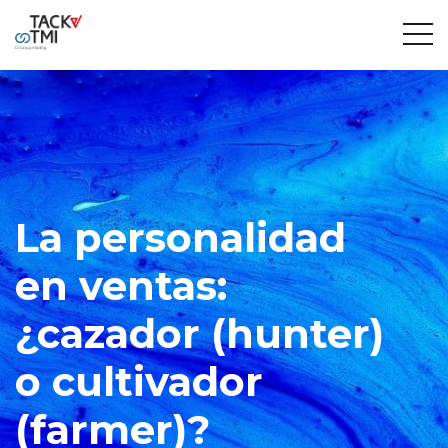
La personalidad
en ventas:
¿cazador (hunter)
o cultivador
(farmer)?