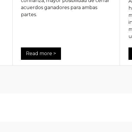
confianza, mayor posibilidad de cerrar
A
a
acuerdos ganadores para ambas
h
partes.
m
i
m
u
Read more >