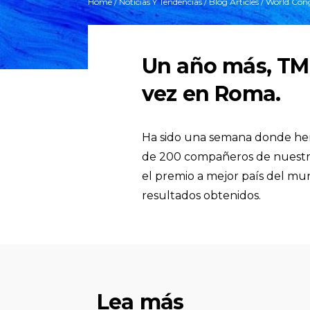
Home
/
Noticias Y Tendencias
/
Blog Articles
/ World Con
Un año más, TMI
vez en Roma.
Ha sido una semana donde hem
de 200 compañeros de nuestra
el premio a mejor país del mu
resultados obtenidos.
Lea más